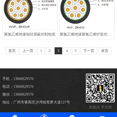
聚氯乙烯绝缘铜丝屏蔽控制电缆
聚氯乙烯绝缘聚氯乙烯护套控制电缆
首页
上一页
1
2
3
4
5
下一页
末页
手机：13660629576
电话：13660629576
微信：13660629576
地址：广州市番禺区沙湾镇青萝大道127号
加微信 享优惠